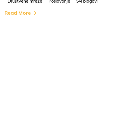
Društvene mreže
Poslovanje
Svi blogovi
Read More
10 min read
26. travnja 2021.
Što je marketinški miks (7P) i kako pomoću njega
unaprijediti poslovanje?
Poslovanje
Svi blogovi