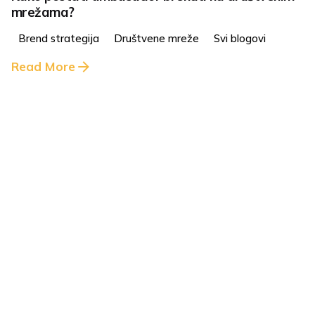
mrežama?
Brend strategija
Društvene mreže
Svi blogovi
Read More
7 min read
11. lipnja 2021.
5 ključnih smjernica za gradnju imidža tvrtke na
LinkedInu