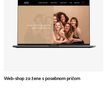
Web-shop za žene s posebnom pričom
Copywriting
SEO
Web dizajn
Za brend Arya Intimo, koji tržištu donosi liniju
proizvoda za žene oboljele od karcinoma,