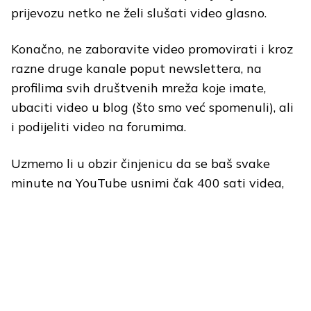
prijevozu netko ne želi slušati video glasno.
Konačno, ne zaboravite video promovirati i kroz
razne druge kanale poput newslettera, na
profilima svih društvenih mreža koje imate,
ubaciti video u blog (što smo već spomenuli), ali
i podijeliti video na forumima.
Uzmemo li u obzir činjenicu da se baš svake
minute na YouTube usnimi čak 400 sati videa,
vjerujemo da vam je jasno koliko je važno sadržaj
oko kojeg ste se toliko namučili na kraju i
promovirati.
Ne znate kako promovirati svoj video?
U tom se slučaju javite nama i mi ćemo vam