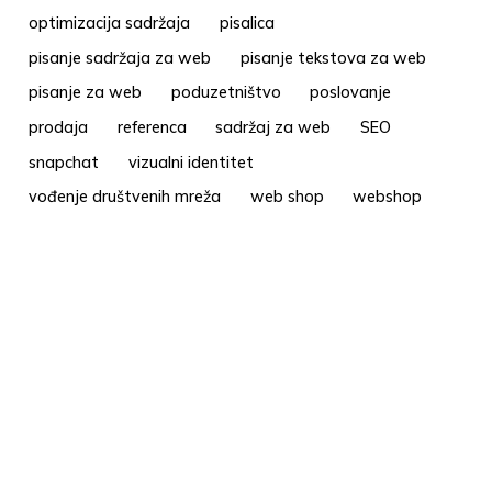
optimizacija sadržaja
pisalica
pisanje sadržaja za web
pisanje tekstova za web
pisanje za web
poduzetništvo
poslovanje
prodaja
referenca
sadržaj za web
SEO
snapchat
vizualni identitet
vođenje društvenih mreža
web shop
webshop
web stranica
Vrijeme je za suradnju
Kontaktirajte nas.
info@pisalica.com