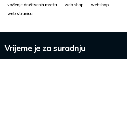
vođenje društvenih mreža
web shop
webshop
web stranica
Vrijeme je za suradnju
Kontaktirajte nas.
info@pisalica.com
O nama
Karijere