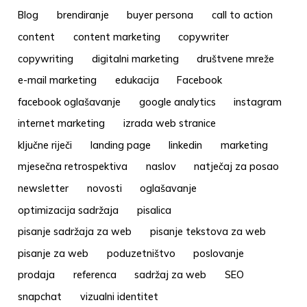
Blog
brendiranje
buyer persona
call to action
content
content marketing
copywriter
copywriting
digitalni marketing
društvene mreže
e-mail marketing
edukacija
Facebook
facebook oglašavanje
google analytics
instagram
internet marketing
izrada web stranice
ključne riječi
landing page
linkedin
marketing
mjesečna retrospektiva
naslov
natječaj za posao
newsletter
novosti
oglašavanje
optimizacija sadržaja
pisalica
pisanje sadržaja za web
pisanje tekstova za web
pisanje za web
poduzetništvo
poslovanje
prodaja
referenca
sadržaj za web
SEO
snapchat
vizualni identitet