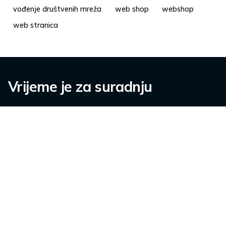
vođenje društvenih mreža
web shop
webshop
web stranica
Vrijeme je za suradnju
Kontaktirajte nas.
info@pisalica.com
O nama
Karijere