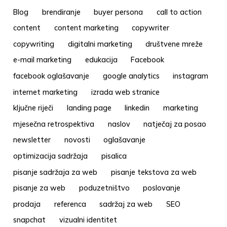
Blog
brendiranje
buyer persona
call to action
content
content marketing
copywriter
copywriting
digitalni marketing
društvene mreže
e-mail marketing
edukacija
Facebook
facebook oglašavanje
google analytics
instagram
internet marketing
izrada web stranice
ključne riječi
landing page
linkedin
marketing
mjesečna retrospektiva
naslov
natječaj za posao
newsletter
novosti
oglašavanje
optimizacija sadržaja
pisalica
pisanje sadržaja za web
pisanje tekstova za web
pisanje za web
poduzetništvo
poslovanje
prodaja
referenca
sadržaj za web
SEO
snapchat
vizualni identitet