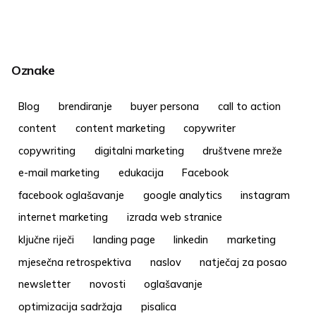
Oznake
Blog
brendiranje
buyer persona
call to action
content
content marketing
copywriter
copywriting
digitalni marketing
društvene mreže
e-mail marketing
edukacija
Facebook
facebook oglašavanje
google analytics
instagram
internet marketing
izrada web stranice
ključne riječi
landing page
linkedin
marketing
mjesečna retrospektiva
naslov
natječaj za posao
newsletter
novosti
oglašavanje
optimizacija sadržaja
pisalica