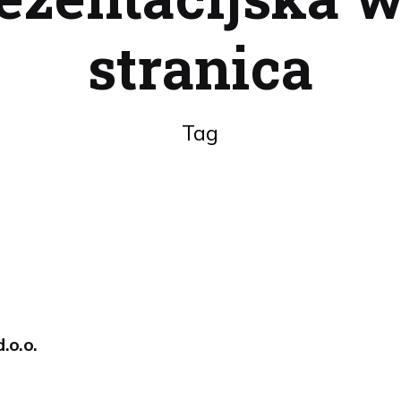
stranica
Tag
.o.o.