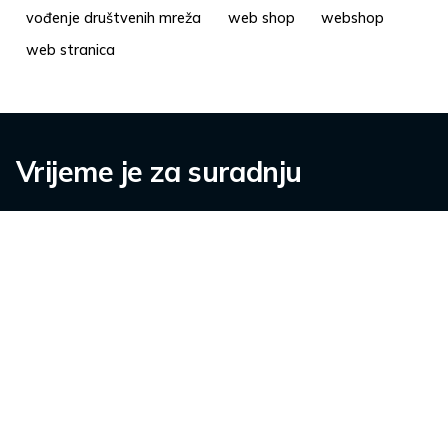
vođenje društvenih mreža
web shop
webshop
web stranica
Vrijeme je za suradnju
Kontaktirajte nas.
info@pisalica.com
O nama
Karijere