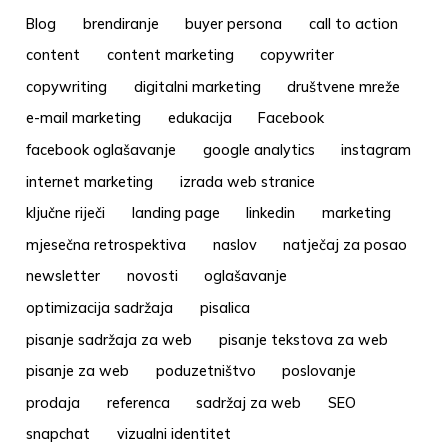
Blog
brendiranje
buyer persona
call to action
content
content marketing
copywriter
copywriting
digitalni marketing
društvene mreže
e-mail marketing
edukacija
Facebook
facebook oglašavanje
google analytics
instagram
internet marketing
izrada web stranice
ključne riječi
landing page
linkedin
marketing
mjesečna retrospektiva
naslov
natječaj za posao
newsletter
novosti
oglašavanje
optimizacija sadržaja
pisalica
pisanje sadržaja za web
pisanje tekstova za web
pisanje za web
poduzetništvo
poslovanje
prodaja
referenca
sadržaj za web
SEO
snapchat
vizualni identitet