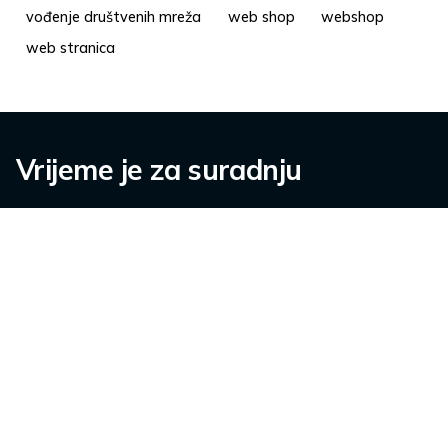
vođenje društvenih mreža
web shop
webshop
web stranica
Vrijeme je za suradnju
Kontaktirajte nas.
info@pisalica.com
O nama
Karijere