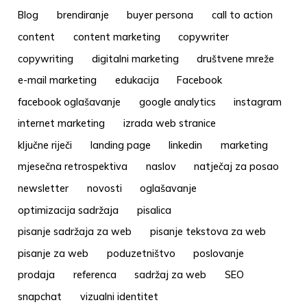
Blog
brendiranje
buyer persona
call to action
content
content marketing
copywriter
copywriting
digitalni marketing
društvene mreže
e-mail marketing
edukacija
Facebook
facebook oglašavanje
google analytics
instagram
internet marketing
izrada web stranice
ključne riječi
landing page
linkedin
marketing
mjesečna retrospektiva
naslov
natječaj za posao
newsletter
novosti
oglašavanje
optimizacija sadržaja
pisalica
pisanje sadržaja za web
pisanje tekstova za web
pisanje za web
poduzetništvo
poslovanje
prodaja
referenca
sadržaj za web
SEO
snapchat
vizualni identitet