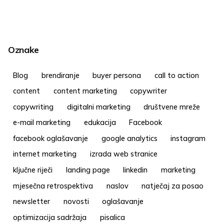
Oznake
Blog
brendiranje
buyer persona
call to action
content
content marketing
copywriter
copywriting
digitalni marketing
društvene mreže
e-mail marketing
edukacija
Facebook
facebook oglašavanje
google analytics
instagram
internet marketing
izrada web stranice
ključne riječi
landing page
linkedin
marketing
mjesečna retrospektiva
naslov
natječaj za posao
newsletter
novosti
oglašavanje
optimizacija sadržaja
pisalica