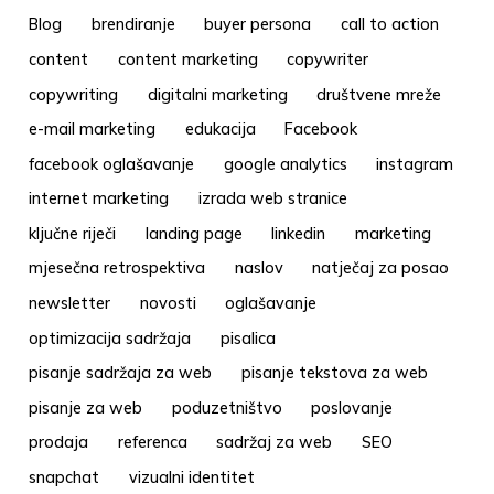
Blog
brendiranje
buyer persona
call to action
content
content marketing
copywriter
copywriting
digitalni marketing
društvene mreže
e-mail marketing
edukacija
Facebook
facebook oglašavanje
google analytics
instagram
internet marketing
izrada web stranice
ključne riječi
landing page
linkedin
marketing
mjesečna retrospektiva
naslov
natječaj za posao
newsletter
novosti
oglašavanje
optimizacija sadržaja
pisalica
pisanje sadržaja za web
pisanje tekstova za web
pisanje za web
poduzetništvo
poslovanje
prodaja
referenca
sadržaj za web
SEO
snapchat
vizualni identitet