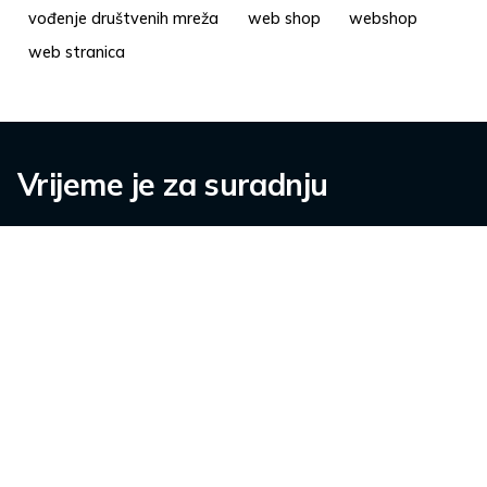
vođenje društvenih mreža
web shop
webshop
web stranica
Vrijeme je za suradnju
Kontaktirajte nas.
info@pisalica.com
O nama
Karijere