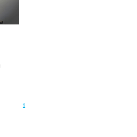
h
i
1