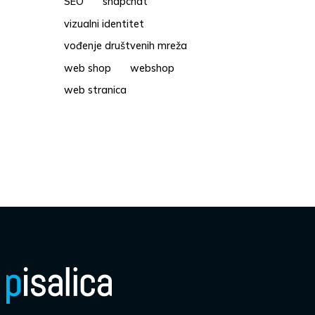
SEO
snapchat
vizualni identitet
vođenje društvenih mreža
web shop
webshop
web stranica