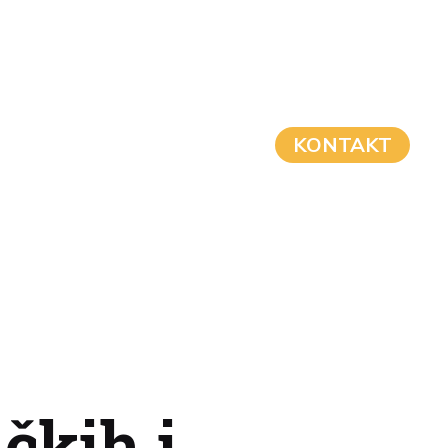
KONTAKT
čkih i