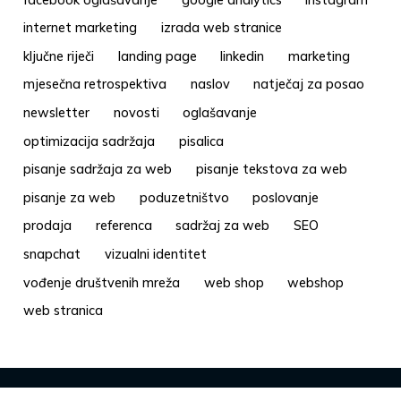
internet marketing
izrada web stranice
ključne riječi
landing page
linkedin
marketing
mjesečna retrospektiva
naslov
natječaj za posao
newsletter
novosti
oglašavanje
optimizacija sadržaja
pisalica
pisanje sadržaja za web
pisanje tekstova za web
pisanje za web
poduzetništvo
poslovanje
prodaja
referenca
sadržaj za web
SEO
snapchat
vizualni identitet
vođenje društvenih mreža
web shop
webshop
web stranica