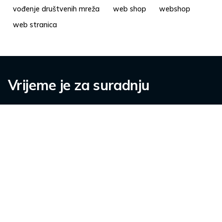
vođenje društvenih mreža
web shop
webshop
web stranica
Vrijeme je za suradnju
Kontaktirajte nas.
info@pisalica.com
O nama
Karijere