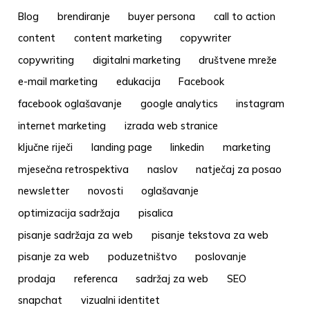
Blog
brendiranje
buyer persona
call to action
content
content marketing
copywriter
copywriting
digitalni marketing
društvene mreže
e-mail marketing
edukacija
Facebook
facebook oglašavanje
google analytics
instagram
internet marketing
izrada web stranice
ključne riječi
landing page
linkedin
marketing
mjesečna retrospektiva
naslov
natječaj za posao
newsletter
novosti
oglašavanje
optimizacija sadržaja
pisalica
pisanje sadržaja za web
pisanje tekstova za web
pisanje za web
poduzetništvo
poslovanje
prodaja
referenca
sadržaj za web
SEO
snapchat
vizualni identitet