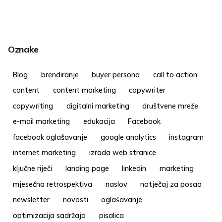
Oznake
Blog
brendiranje
buyer persona
call to action
content
content marketing
copywriter
copywriting
digitalni marketing
društvene mreže
e-mail marketing
edukacija
Facebook
facebook oglašavanje
google analytics
instagram
internet marketing
izrada web stranice
ključne riječi
landing page
linkedin
marketing
mjesečna retrospektiva
naslov
natječaj za posao
newsletter
novosti
oglašavanje
optimizacija sadržaja
pisalica