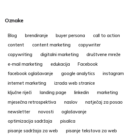
Oznake
Blog
brendiranje
buyer persona
call to action
content
content marketing
copywriter
copywriting
digitalni marketing
društvene mreže
e-mail marketing
edukacija
Facebook
facebook oglašavanje
google analytics
instagram
internet marketing
izrada web stranice
ključne riječi
landing page
linkedin
marketing
mjesečna retrospektiva
naslov
natječaj za posao
newsletter
novosti
oglašavanje
optimizacija sadržaja
pisalica
pisanje sadržaja za web
pisanje tekstova za web