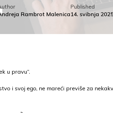
Author
Published
Andreja Rambrot Malenica
14. svibnja 2025
jek u pravu“.
stvo i svoj ego, ne mareći previše za nekak