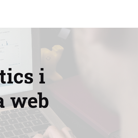
ics i
a web