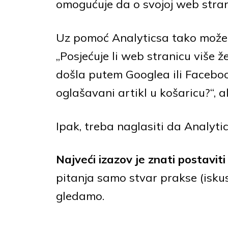
omogućuje da o svojoj web stran
Uz pomoć Analyticsa tako može
„Posjećuje li web stranicu više že
došla putem Googlea ili Faceboo
oglašavani artikl u košaricu?“, a
Ipak, treba naglasiti da Analyti
Najveći izazov je znati postavit
pitanja samo stvar prakse (iskus
gledamo.