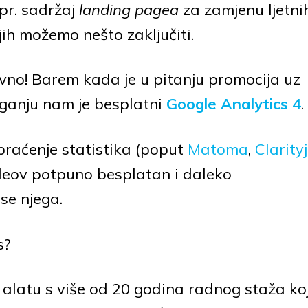
npr. sadržaj
landing pagea
za zamjenu ljetni
ih možemo nešto zaključiti.
no! Barem kada je u pitanju promocija uz
ganju nam je besplatni
Google Analytics 4
.
praćenje statistika (poput
Matoma
,
Clarity
leov potpuno besplatan i daleko
se njega.
s?
latu s više od 20 godina radnog staža koj