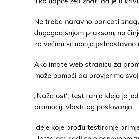
Tko uopće želi znati da je u kriv
Ne treba naravno poricati snagu l
dugogodišnjom praksom, no činj
za većinu situacija jednostavno 
Ako imate web stranicu za promo
može pomoći da provjerimo svoj
„Nažalost“, testiranje ideja je j
promociji vlastitog poslovanja.
Ideje koje prođu testiranje prim
Uostalom, radi se o osnovnom z