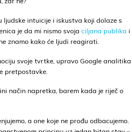
u, zar ne?
judske intuicije i iskustva koji dolaze s
enica je da mi nismo svoja
ciljana publika
i
ne znamo kako će ljudi reagirati.
ciju svoje tvrtke, upravo Google analitika
e pretpostavke.
edini način napretka, barem kada je riječ o
jenjujemo, a one koje ne prođu odbacujemo.
nanstvenom principu uz jedan bitan stav –