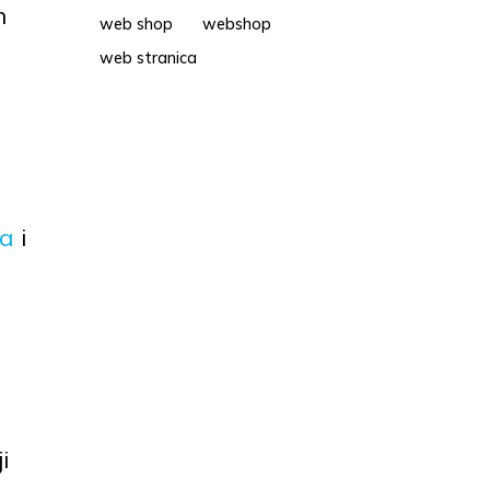
h
web shop
webshop
web stranica
ja
i
i