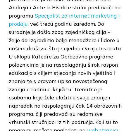
Andreja i Ante iz Pisalice stalni predavači na
programu
Specijalist za internet marketing i
prodaju
, već treću godinu zaredom. Do
suradnje je došlo zbog zajedničkog cilja –
želje da izgradimo bolje menadžere i lidere u
našem društvu, što je ujedno i vizija Instituta.
U sklopu Katedre za Obrazovne programe
polaznicima je na raspolaganju širok raspon
edukacija s ciljem stjecanja novih vještina i
znanja te s pravom upisa novostečenog
zvanja u radnu e-knjižicu. Trenutno je
osobama koje žele uložiti u svoje znanje i
napredak na raspolaganju čak 14 obrazovnih
programa, čiji predavači su redom sve
vrhunski stručnjaci iz tih područja. Koji su to
programi, možete pogledati na
web stranici