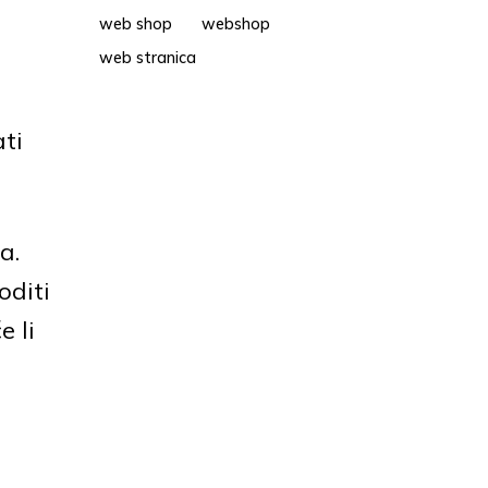
web shop
webshop
web stranica
ati
a.
oditi
e li