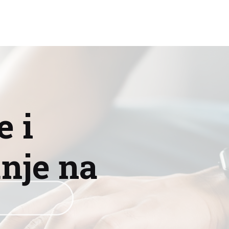
e i
anje na