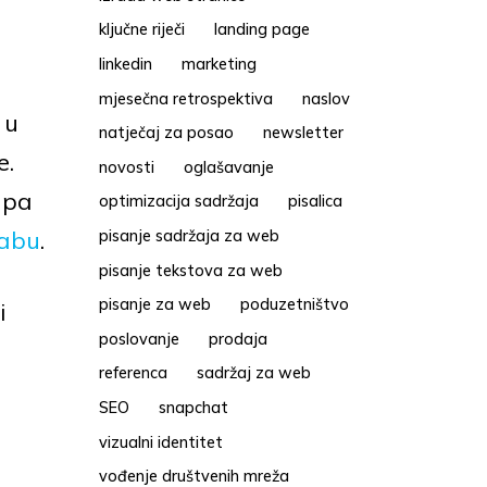
ključne riječi
landing page
linkedin
marketing
mjesečna retrospektiva
naslov
 u
natječaj za posao
newsletter
e.
novosti
oglašavanje
e pa
optimizacija sadržaja
pisalica
rabu
.
pisanje sadržaja za web
pisanje tekstova za web
pisanje za web
poduzetništvo
i
poslovanje
prodaja
referenca
sadržaj za web
SEO
snapchat
vizualni identitet
vođenje društvenih mreža