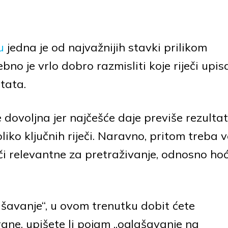
u
jedna je od najvažnijih stavki prilikom
bno je vrlo dobro razmisliti koje riječi upis
ltata.
e dovoljna jer najčešće daje previše rezultat
liko ključnih riječi. Naravno, pritom treba v
eči relevantne za pretraživanje, odnosno hoć
lašavanje“, u ovom trenutku dobit ćete
rane, upišete li pojam „oglašavanje na