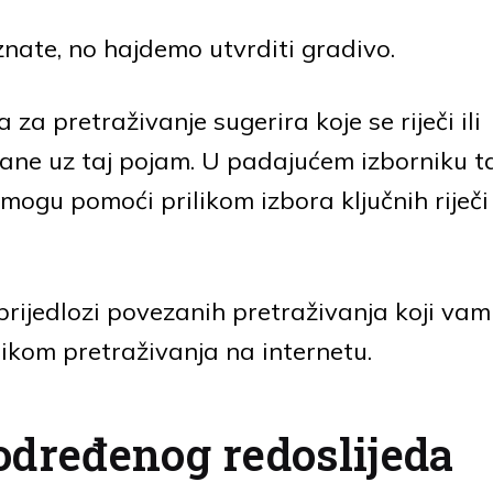
znate, no hajdemo utvrditi gradivo.
za pretraživanje sugerira koje se riječi ili
zane uz taj pojam. U padajućem izborniku t
m mogu pomoći prilikom izbora ključnih riječi
prijedlozi povezanih pretraživanja koji vam
ilikom pretraživanja na internetu.
određenog redoslijeda