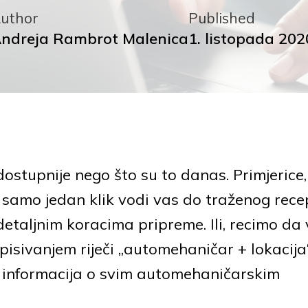
uthor
Published
ndreja Rambrot Malenica
1. listopada 202
dostupnije nego što su to danas. Primjerice,
o, samo jedan klik vodi vas do traženog rece
detaljnim koracima pripreme. Ili, recimo da
isivanjem riječi „automehaničar + lokacija
do informacija o svim automehaničarskim