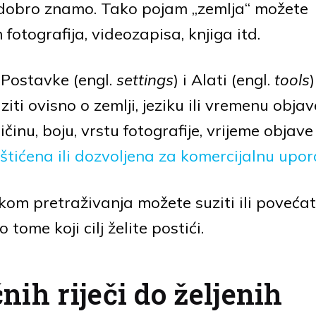
ko dobro znamo. Tako pojam „zemlja“ možete
fotografija, videozapisa, knjiga itd.
 Postavke (engl.
settings
) i Alati (engl.
tools
)
ti ovisno o zemlji, jeziku ili vremenu objav
ičinu, boju, vrstu fotografije, vrijeme objav
zaštićena ili dozvoljena za komercijalnu upo
ikom pretraživanja možete suziti ili povećat
tome koji cilj želite postići.
nih riječi do željenih