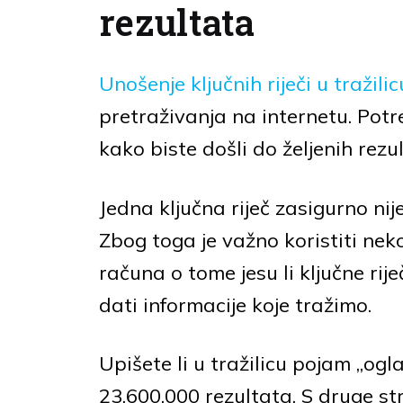
rezultata
Unošenje ključnih riječi u tražilic
pretraživanja na internetu. Potre
kako biste došli do željenih rezu
Jedna ključna riječ zasigurno nij
Zbog toga je važno koristiti neko
računa o tome jesu li ključne rij
dati informacije koje tražimo.
Upišete li u tražilicu pojam „og
23.600.000 rezultata. S druge st