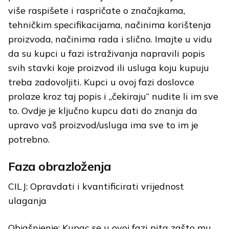
više raspišete i raspričate o značajkama,
tehničkim specifikacijama, načinima korištenja
proizvoda, načinima rada i slično. Imajte u vidu
da su kupci u fazi istraživanja napravili popis
svih stavki koje proizvod ili usluga koju kupuju
treba zadovoljiti. Kupci u ovoj fazi doslovce
prolaze kroz taj popis i „čekiraju“ nudite li im sve
to. Ovdje je ključno kupcu dati do znanja da
upravo vaš proizvod/usluga ima sve to im je
potrebno.
Faza obrazloženja
CILJ: Opravdati i kvantificirati vrijednost
ulaganja
Objašnjenje: Kupac se u ovoj fazi pita zašto mu