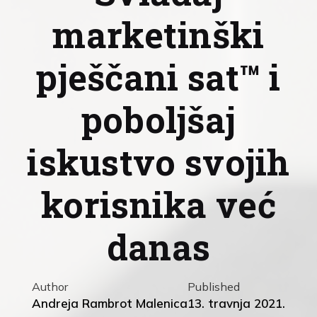
marketinški
pješčani sat™ i
poboljšaj
iskustvo svojih
korisnika već
danas
Author
Published
Andreja Rambrot Malenica
13. travnja 2021.