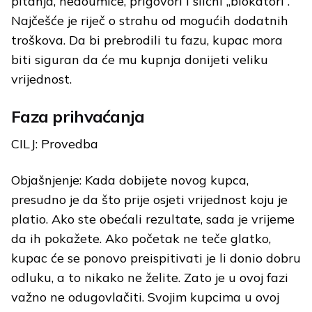
pitanja, nedoumice, prigovori i slični „blokatori“.
Najčešće je riječ o strahu od mogućih dodatnih
troškova. Da bi prebrodili tu fazu, kupac mora
biti siguran da će mu kupnja donijeti veliku
vrijednost.
Faza prihvaćanja
CILJ: Provedba
Objašnjenje: Kada dobijete novog kupca,
presudno je da što prije osjeti vrijednost koju je
platio. Ako ste obećali rezultate, sada je vrijeme
da ih pokažete. Ako početak ne teče glatko,
kupac će se ponovo preispitivati je li donio dobru
odluku, a to nikako ne želite. Zato je u ovoj fazi
važno ne odugovlačiti. Svojim kupcima u ovoj