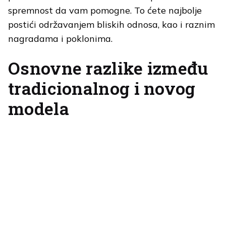
spremnost da vam pomogne. To ćete najbolje
postići održavanjem bliskih odnosa, kao i raznim
nagradama i poklonima.
Osnovne razlike između
tradicionalnog i novog
modela
Da zaključimo. Marketinški pješčani sat™
sugerira nam kako postoji logičan napredak na
kupčevom putovanju, tijekom kojeg on najprije
upoznaje vaše poduzeće i ponudu, educira se i
gradi povjerenje prema vama nakon kojeg se
odlučuje za kupnju. No kad se to dogodi, svakako
ne biste trebali zaboraviti na tog kupca u kojeg